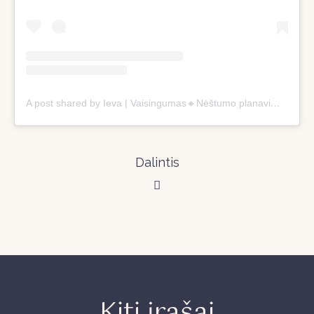
A post shared by Ieva | Vaisingumas🔸Nėštumo planavimas 🔸Genetika (@vaisingumosaknys)
Dalintis
Kiti įrašai