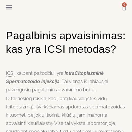
Pereiti
0
Ca
prie
turinio
Pagalbinis apvaisinimas:
kas yra ICSI metodas?
ICSI
, kalbant pažodžiui, yra
IntraCitoplazminė
. Tai vienas iš labiausiai
Spermatozoido Injekcija
pažengusių pagalbinio apvaisinimo būdų.
O tai tiesiog reiškia, kad į patį kiaušialąstės vidų
(citoplazmą), įšvirkščiamas apdorotas spermatozoidas
ir tuomet, be jokių išorinių kliūčių, jam įmanoma
apvaisinti kiaušialąstę. Visa tai vyksta laboratorijoje,
naudojant specialų labai tikslų protokolą ir mikroskopą.