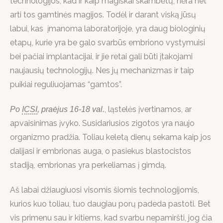
technologijos, kad ir kaip magiškai skambėtų, nėra net
arti tos gamtinės magijos. Todėl ir darant viską jūsų
labui, kas įmanoma laboratorijoje, yra daug biologinių
etapų, kurie yra be galo svarbūs embriono vystymuisi
bei pačiai implantacijai, ir jie retai gali būti įtakojami
naujausių technologijų. Nes jų mechanizmas ir taip
puikiai reguliuojamas “gamtos”.
, ląstelės įvertinamos, ar
Po
ICSI
, praėjus 16-18 val.
apvaisinimas įvyko. Susidariusios zigotos yra naujo
organizmo pradžia. Toliau keletą dienų sekama kaip jos
dalijasi ir embrionas auga, o pasiekus blastocistos
stadiją, embrionas yra perkeliamas į gimdą.
Aš labai džiaugiuosi visomis šiomis technologijomis,
kurios kuo toliau, tuo daugiau porų padeda pastoti. Bet
vis primenu sau ir kitiems, kad svarbu nepamiršti, jog čia