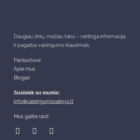
Daugiau žinių, mažiau tabu – vertinga informacija
ir pagalba vaisingumo klausimais.
Parduotuvė
Apie mus
Blogas
Susisiek su mumis:
info@vaisingumosaknys.lt
Mus galite rasti
F
I
Y
a
n
o