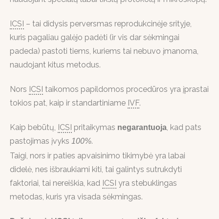
ICSI
– tai didysis perversmas reprodukcinėje srityje,
kuris pagaliau galėjo padėti (ir vis dar sėkmingai
padeda) pastoti tiems, kuriems tai nebuvo įmanoma,
naudojant kitus metodus.
Nors
ICSI
taikomos papildomos procedūros yra įprastai
tokios pat, kaip ir standartiniame
IVF
.
Kaip bebūtų,
ICSI
pritaikymas
, kad pats
negarantuoja
pastojimas įvyks
.
100%
Taigi, nors ir paties apvaisinimo tikimybė yra labai
didelė, nes išbraukiami kiti, tai galintys sutrukdyti
faktoriai, tai nereiškia, kad
ICSI
yra stebuklingas
metodas, kuris yra visada sėkmingas.