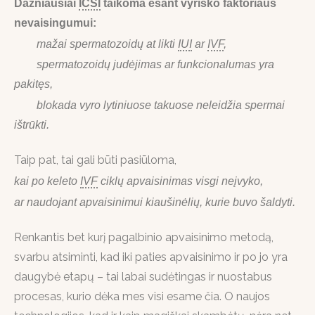
Dažniausiai
ICSI
taikoma esant vyriško faktoriaus
nevaisingumui:
mažai spermatozoidų at likti
IUI
ar
IVF
,
spermatozoidų judėjimas ar funkcionalumas yra
pakitęs,
blokada vyro lytiniuose takuose neleidžia spermai
ištrūkti.
Taip pat, tai gali būti pasiūloma,
kai po keleto
IVF
ciklų apvaisinimas visgi neįvyko,
ar naudojant apvaisinimui kiaušinėlių, kurie buvo šaldyti.
Renkantis bet kurį pagalbinio apvaisinimo metodą,
svarbu atsiminti, kad iki paties apvaisinimo ir po jo yra
daugybė etapų – tai labai sudėtingas ir nuostabus
procesas, kurio dėka mes visi esame čia. O naujos