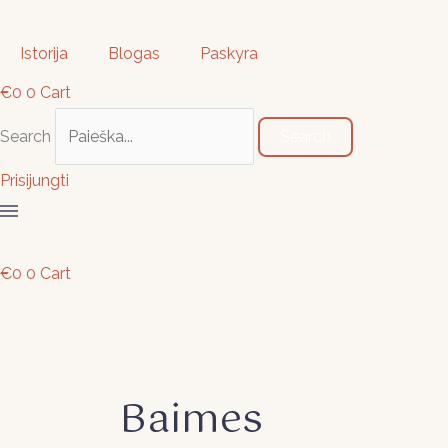
Pereiti
Ieškoti
prie
…
Istorija
Blogas
Paskyra
turinio
€
0
0
Cart
Search
Search
Prisijungti
€
0
0
Cart
Baimes