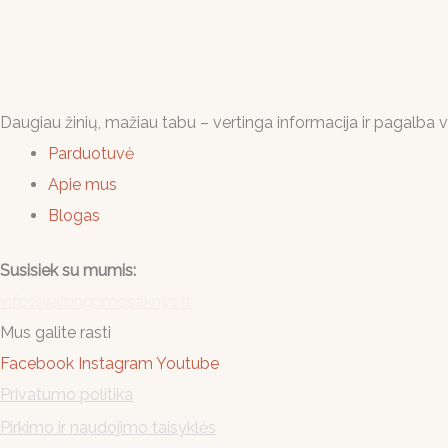
Daugiau žinių, mažiau tabu – vertinga informacija ir pagalba 
Parduotuvė
Apie mus
Blogas
Susisiek su mumis:
info@vaisingumosaknys.lt
Mus galite rasti
Facebook
Instagram
Youtube
Privatumo politika
Pirkimo ir naudojimo taisyklės