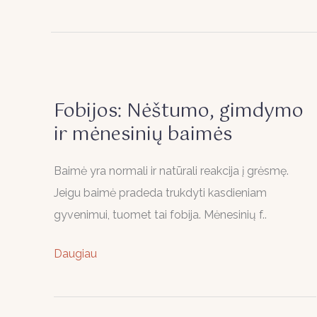
Fobijos:
Nėštumo,
Fobijos: Nėštumo, gimdymo
gimdymo
ir mėnesinių baimės
ir
mėnesinių
Baimė yra normali ir natūrali reakcija į grėsmę.
baimės
Jeigu baimė pradeda trukdyti kasdieniam
gyvenimui, tuomet tai fobija. Mėnesinių f..
Daugiau