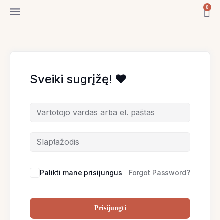
Pereiti
0
Ca
prie
turinio
Sveiki sugrįžę! ♥
Palikti mane prisijungus
Forgot Password?
Prisijungti