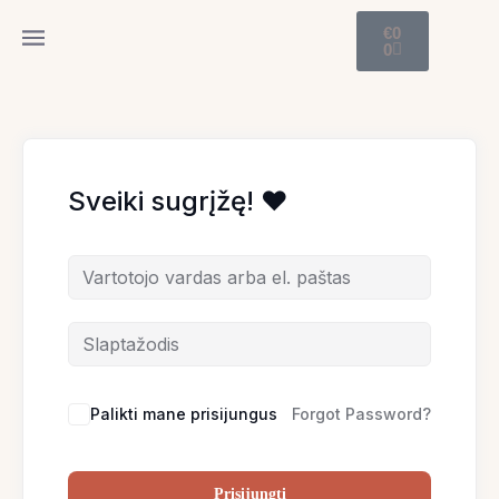
Pereiti
Cart
€
0
prie
0
turinio
Sveiki sugrįžę! ♥
Palikti mane prisijungus
Forgot Password?
Prisijungti