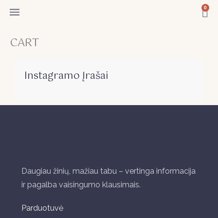
Pereiti
0
Ca
prie
turinio
CART
Instagramo Įrašai
Daugiau žinių, mažiau tabu – vertinga informacija
ir pagalba vaisingumo klausimais.
Parduotuvė